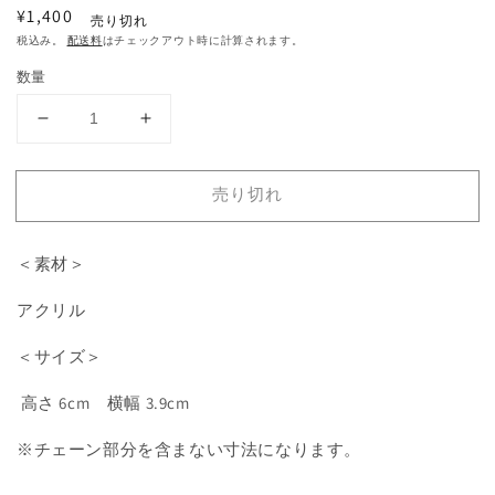
て
通
¥1,400
売り切れ
い
常
税込み。
配送料
はチェックアウト時に計算されます。
る
価
メ
数量
デ
格
ィ
SqLA
SqLA
ア
1
ア
ア
を
ク
ク
開
売り切れ
リ
リ
く
ル
ル
キ
キ
＜素材＞
ー
ー
アクリル
ホ
ホ
ル
ル
＜サイズ＞
ダ
ダ
ー
ー
高さ 6cm 横幅 3.9cm
の
の
数
数
※チェーン部分を含まない寸法になります。
量
量