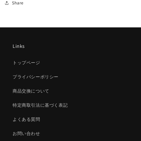
を
を
Share
減
増
ら
や
す
す
Links
トップページ
プライバシーポリシー
商品交換について
特定商取引法に基づく表記
よくある質問
お問い合わせ