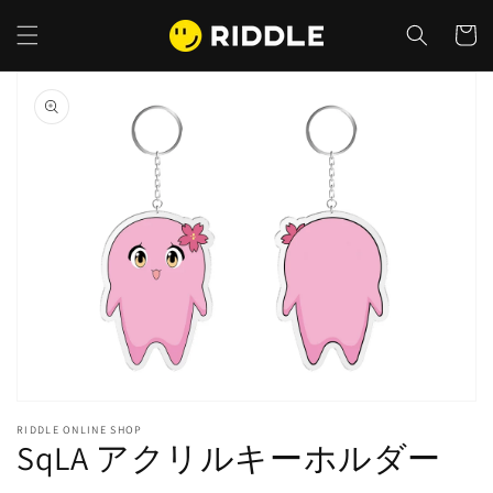
コンテ
カ
ンツに
ー
進む
ト
商品情
報にス
キップ
ギ
ャ
ラ
リ
ー
ビ
ュ
ー
で
掲
RIDDLE ONLINE SHOP
載
SqLA アクリルキーホルダー
さ
れ